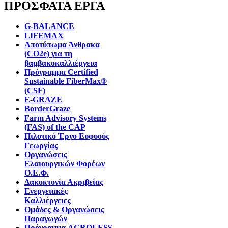
ΠΡΟΣΦΑΤΑ ΕΡΓΑ
G-BALANCE
LIFEMAX
Αποτύπωμα Άνθρακα
(CO2e) για τη
βαμβακοκαλλιέργεια
Πρόγραμμα Certified
Sustainable FiberMax®
(CSF)
E-GRAZE
BorderGraze
Farm Advisory Systems
(FAS) of the CAP
Πιλοτικό Έργο Ευφυούς
Γεωργίας
Οργανώσεις
Ελαιουργικών Φορέων
Ο.Ε.Φ.
Δακοκτονία Ακριβείας
Ενεργειακές
Καλλιέργειες
Ομάδες & Οργανώσεις
Παραγωγών
Πρόγραμμα AGROLESS