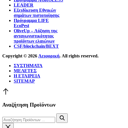
LEADER
Εξειδίκευση Εθνικών
σημάτων πιστοποίησης
Πρόγραμμα LIFE
EcoPest
OliveUp – Αύξηση της
ανταγωνιστικότητας
προϊόντων ελαιώνων
CSF/blockchain/BEXT
Copyright © 2026
Αειφορική
. All rights reserved.
Θέμα
ΣΥΣΤΗΜΑΤΑ
WordPress
ΜΕΛΕΤΕΣ
από
Η ΕΤΑΙΡΕΙΑ
FORQY
SITEMAP
Επιστροφή
στην
κορυφή
Αναζήτηση Προϊόντων
Αναζήτηση
Αναζήτηση