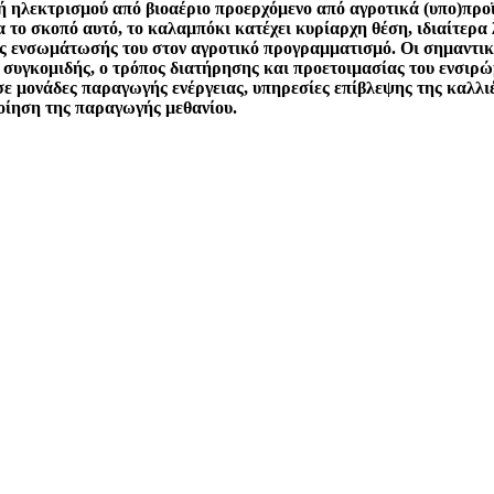
 ηλεκτρισμού από βιοαέριο προερχόμενο από αγροτικά (υπο)προϊ
το σκοπό αυτό, το καλαμπόκι κατέχει κυρίαρχη θέση, ιδιαίτερα
ας ενσωμάτωσής του στον αγροτικό προγραμματισμό. Οι σημαντικ
ος συγκομιδής, ο τρόπος διατήρησης και προετοιμασίας του ενσι
σε μονάδες παραγωγής ενέργειας, υπηρεσίες επίβλεψης της καλλι
οίηση της παραγωγής μεθανίου.